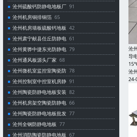
沧州硫酸钙防静电地板厂
91
沧州机房铜排铜箔
65
沧州机房墙板硫酸钙地板
42
沧州肃宁献县任丘防静电
61
沧
沧州黄骅中捷东光防静电
79
导电
沧州通风板源头厂家
68
1
沧州微机室监控室陶瓷防
78
沧
24-
沧州控制室中控室机房静
91
沧州陶瓷防静电地板安装
82
沧州机房架空陶瓷防静电
66
沧州陶瓷防静电地板批发
77
沧州全钢防静电地板
77
沧州消防陶瓷防静电地板
67