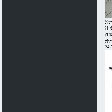
沧
计
件
沧
24-