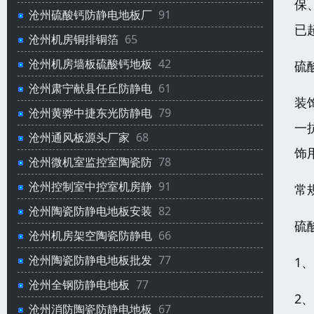
保
沧州硫酸钙防静电地板厂
91
已
沧州机房铜排铜箔
65
沧州机房墙板硫酸钙地板
42
硫
沧州肃宁献县任丘防静电
61
装
沧州黄骅中捷东光防静电
79
一
沧州通风板源头厂家
68
饰
沧州微机室监控室陶瓷防
78
沧州控制室中控室机房静
91
常规
沧州陶瓷防静电地板安装
82
硫
沧州机房架空陶瓷防静电
66
沧州陶瓷防静电地板批发
77
1
沧州全钢防静电地板
77
2
沧州消防陶瓷防静电地板
67