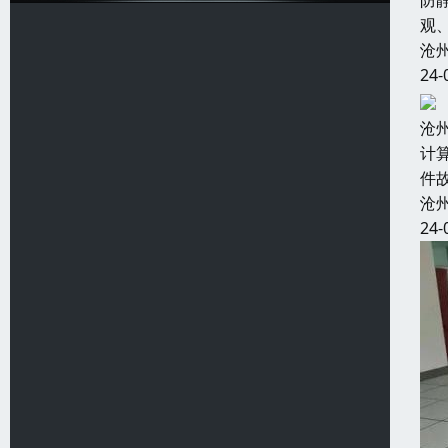
防
观
沧
24-
沧
计
件
沧
24-