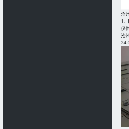
沧
1
仅
沧
24-