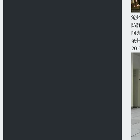
沧
防
间
沧
20-