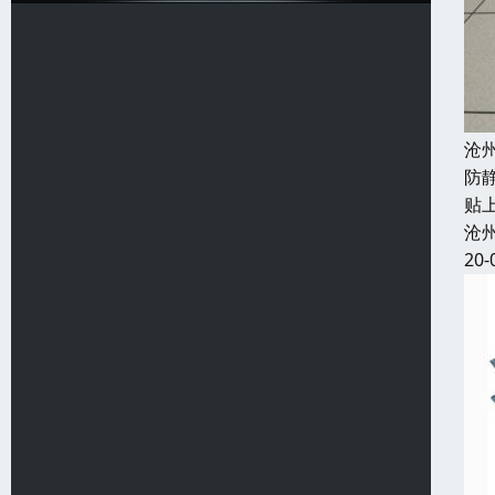
沧
防
贴
沧
20-