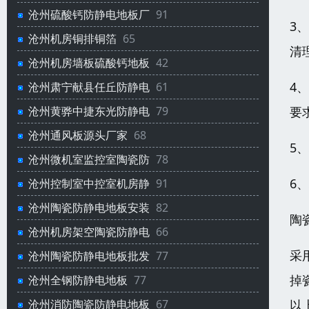
沧州硫酸钙防静电地板厂
91
3
沧州机房铜排铜箔
65
清
沧州机房墙板硫酸钙地板
42
4
沧州肃宁献县任丘防静电
61
要
沧州黄骅中捷东光防静电
79
沧州通风板源头厂家
68
5
沧州微机室监控室陶瓷防
78
6
沧州控制室中控室机房静
91
沧州陶瓷防静电地板安装
82
陶
沧州机房架空陶瓷防静电
66
采
沧州陶瓷防静电地板批发
77
掉
沧州全钢防静电地板
77
以
沧州消防陶瓷防静电地板
67