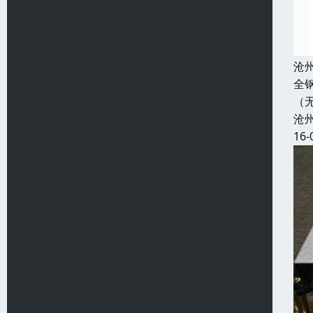
沧
全
（
沧
16-