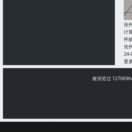
沧
计
件
沧
24-
更
被浏览过 12706