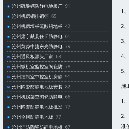
沧州硫酸钙防静电地板厂
91
1
沧州机房铜排铜箔
65
2
沧州机房墙板硫酸钙地板
42
沧州肃宁献县任丘防静电
61
3
沧州黄骅中捷东光防静电
79
4
沧州通风板源头厂家
68
沧州微机室监控室陶瓷防
78
5
沧州控制室中控室机房静
91
施
沧州陶瓷防静电地板安装
82
沧州机房架空陶瓷防静电
66
1
沧州陶瓷防静电地板批发
77
2
沧州全钢防静电地板
77
准
沧州消防陶瓷防静电地板
67