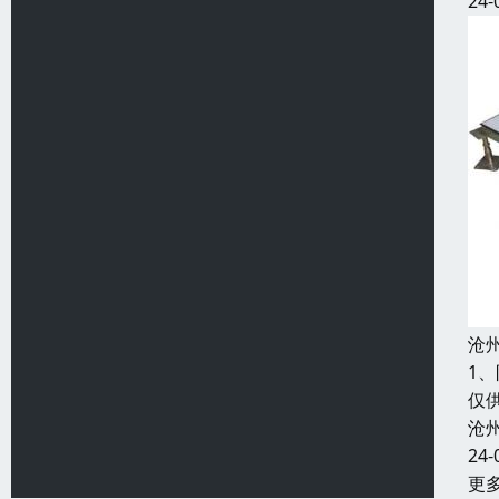
24-
沧
1
仅
沧
24-
更