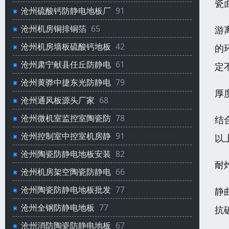
瓷
沧州硫酸钙防静电地板厂
91
沧州机房铜排铜箔
65
游
沧州机房墙板硫酸钙地板
42
的
沧州肃宁献县任丘防静电
61
定不
沧州黄骅中捷东光防静电
79
厚
沧州通风板源头厂家
68
沧州微机室监控室陶瓷防
78
结
沧州控制室中控室机房静
91
以
沧州陶瓷防静电地板安装
82
耐
沧州机房架空陶瓷防静电
66
沧州陶瓷防静电地板批发
77
静
沧州全钢防静电地板
77
抗
沧州消防陶瓷防静电地板
67