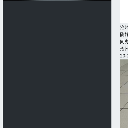
沧
防
间
沧
20-