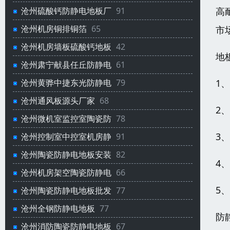
高
沧州硫酸钙防静电地板厂
91
沧州机房铜排铜箔
65
市
沧州机房墙板硫酸钙地板
42
地
沧州肃宁献县任丘防静电
61
1
沧州黄骅中捷东光防静电
79
沧州通风板源头厂家
68
2
沧州微机室监控室陶瓷防
78
3
沧州控制室中控室机房静
91
沧州陶瓷防静电地板安装
82
4
沧州机房架空陶瓷防静电
66
5
沧州陶瓷防静电地板批发
77
沧州全钢防静电地板
77
防
沧州消防陶瓷防静电地板
67