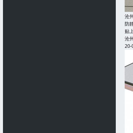
沧
防
贴
沧
20-