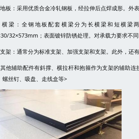
、地板：采用优质合金冷轧钢板，经拉伸后点焊成形。外
、横梁：全钢地板配套横梁分为长横梁和短横梁两种，长
1×30/32×573mm；表面镀锌防锈处理。对承载力要
、支架：通常分为标准支架、加强支架和支架。此外，还有
、其他辅助配件有斜撑、横拉杆和抱箍作为支架的辅助连
。螺丝钉、吸盘、走线盒等>