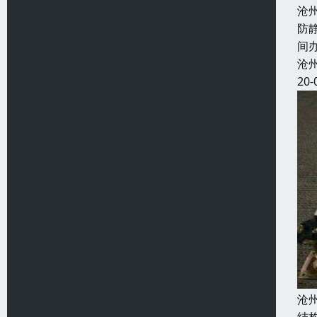
沧
防
间
沧
20-
沧